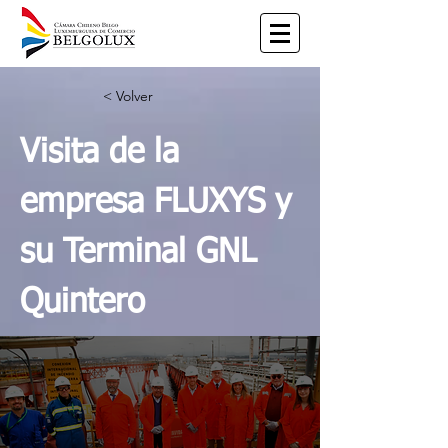
< Volver
Visita de la
empresa FLUXYS y
su Terminal GNL
Quintero