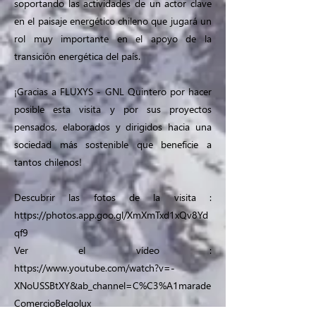
soportando las actividades de un actor clave
en el paisaje energético chileno que jugará un
rol muy importante en el apoyo de la
transición energética del país.
¡Gracias a FLUXYS - GNL Quintero por hacer
posible esta visita y por sus proyectos
pensados, elaborados y dirigidos hacia una
sociedad más sostenible que beneficie a
tantos chilenos!
Descubrir las fotos de la visita :
https://photos.app.goo.gl/XmXmTxd1xQv8Yd
qf9
Ver el vídeo :
https://www.youtube.com/watch?v=-
XNoUSSBtXY&ab_channel=C%C3%A1marade
ComercioBelgolux