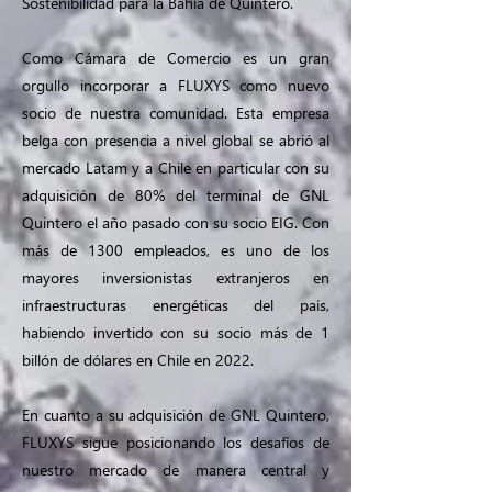
Sostenibilidad para la Bahía de Quintero.
Como Cámara de Comercio es un gran
orgullo incorporar a FLUXYS como nuevo
socio de nuestra comunidad. Esta empresa
belga con presencia a nivel global se abrió al
mercado Latam y a Chile en particular con su
adquisición de 80% del terminal de GNL
Quintero el año pasado con su socio EIG. Con
más de 1300 empleados, es uno de los
mayores inversionistas extranjeros en
infraestructuras energéticas del país,
habiendo invertido con su socio más de 1
billón de dólares en Chile en 2022.
En cuanto a su adquisición de GNL Quintero,
FLUXYS sigue posicionando los desafíos de
nuestro mercado de manera central y