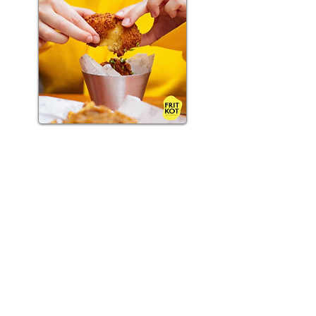
FritKot
Estamos muy orgullosos de
compartirles el vídeo #6 de nuestra
iniciativa “Campaña Video :
Cuidémonos entre Belgolux”, el cual
hemos realizado en conjunto con
nuestro socio Jeffrey Adriaens, Socio
de FRITKOT.
En esta ocasión, nos cuenta sus