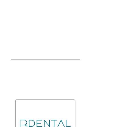
transportan gas natural y ofrecen
más de 50 soluciones energéticas
para la minería, territorios, hogares,
pequeñas y medianas empresas.
Forman parte de un grupo global y
multidisciplinario líder en soluciones
eficientes e innovadoras presente en
70 países.
ENGIE
Latinoamérica
Página web ENGIE