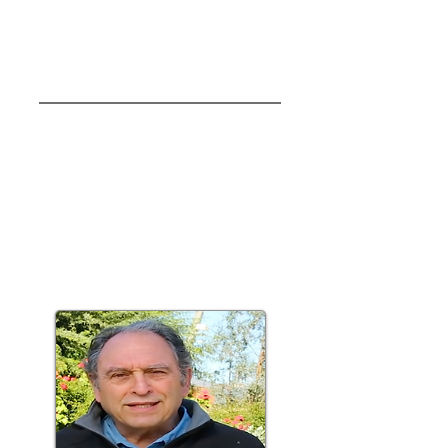
faenada frigorífica de faena y
despiste (ciclo 1 y 2) y distribución,
comercialización mayorista y al
detalle en 15 locales en la RM.
Liberato Díaz
Tapia
Página web Dinacar
Página web Carnes Productor