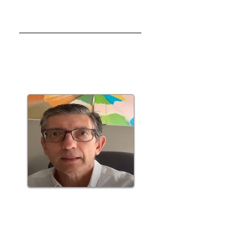
Pablo Court
Página web Thesis Consultores
ENGIE
Lanioamérica