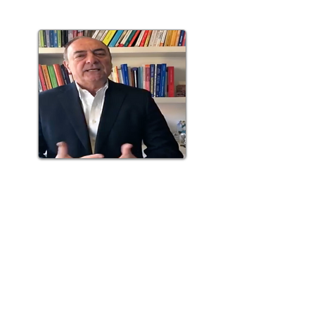
Thesis
Consultores
Estamos muy orgullosos de
compartirles el vídeo #3 de nuestra
iniciativa “Campaña Video :
Cuidémonos entre Belgolux”, el cual
hemos realizado en conjunto con