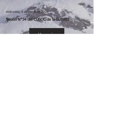
miércoles, 6 de mayo de 2026
Sesión N°34 del COSOC de la SUBREI
Ver más