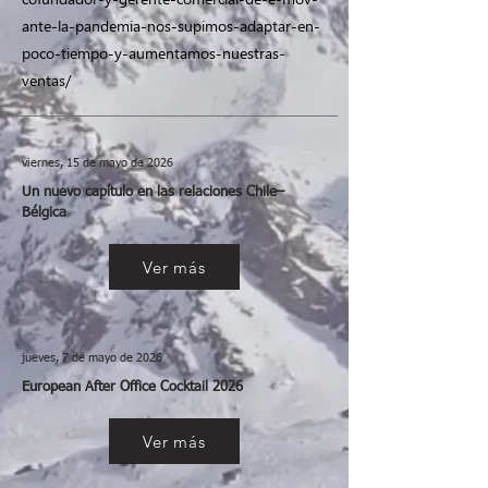
ante-la-pandemia-nos-supimos-adaptar-en-
poco-tiempo-y-aumentamos-nuestras-
ventas/
viernes, 15 de mayo de 2026
Un nuevo capítulo en las relaciones Chile–
Bélgica
Ver más
jueves, 7 de mayo de 2026
European After Office Cocktail 2026
Ver más