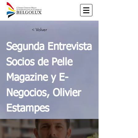
< Volver
Segunda Entrevista
Socios de Pelle
Magazine y E-
Negocios, Olivier
Estampes