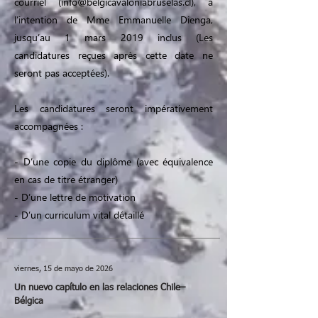
courriel (
info@belgicavaloniabruselas.cl
), à
l’intention de Mme Emmanuelle Dienga,
jusqu’au 1 mars 2019 inclus (Les
candidatures reçues après cette date ne
seront pas acceptées).
Les candidatures seront impérativement
accompagnées :
- D’une copie du diplôme (avec équivalence
en cas de titre étranger)
- D’une lettre de motivation
- D’un curriculum vital détaillé
viernes, 15 de mayo de 2026
Un nuevo capítulo en las relaciones Chile–
Bélgica