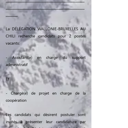
______________________________________________
______________________________________________
_______
La DÉLÉGATION WALLONIE-BRUXELLES AU
CHILI recherche candidats pour 2 postes
vacants:
- Assistant(e) en charge du support
administratif
Et
- Chargé(e) de projet en charge de la
coopération
Les candidats qui désirent postuler sont
invités à présenter leur candidature par