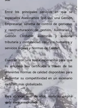
Entre los principales servicios en que se
especializa Asesoramos SpA son una Gestión
Empresarial: sistema de control de gestiones
y reestructuración de gestión, Auditorías y
Gestión Contable: auditorías y asesoría
tributaría y contabilidad, recursos humanos y
servicios legales y Normas de Calidad.
Cuentan con una vasta experiencia para que
su empresa sea certificada a través de las
diferentes normas de calidad disponibles para
aumentar su competitividad en un escenario
cada vez más globalizado.
Para conocer más de ellos, visita su página
web:
www.asesoramos.cl