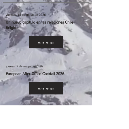
viernes, 15 de mayo de 2026
Un nuevo capítulo en las relaciones Chile–
Bélgica
Ver más
jueves, 7 de mayo de 2026
European After Office Cocktail 2026
Ver más
miércoles, 6 de mayo de 2026
Sesión N°34 del COSOC de la SUBREI