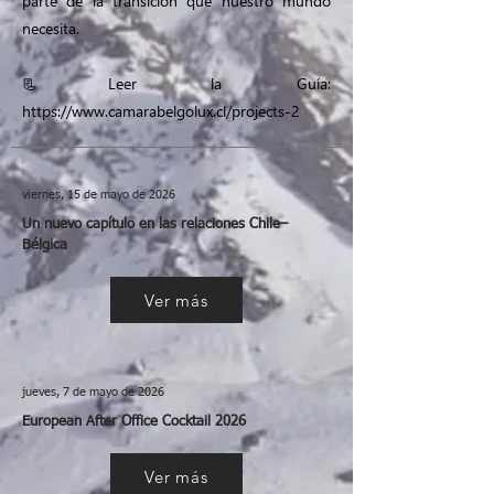
parte de la transición que nuestro mundo
necesita.
📃Leer la Guía:
https://www.camarabelgolux.cl/projects-2
viernes, 15 de mayo de 2026
Un nuevo capítulo en las relaciones Chile–
Bélgica
Ver más
jueves, 7 de mayo de 2026
European After Office Cocktail 2026
Ver más