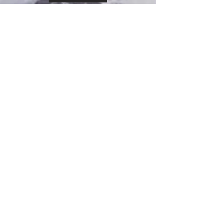
miércoles, 6 de mayo de 2026
Sesión N°34 del COSOC de la SUBREI
Ver más