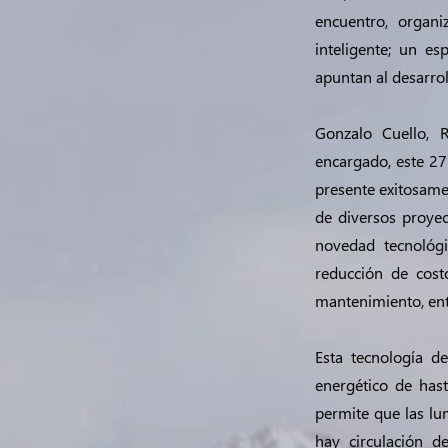
encuentro, organ
inteligente; un e
apuntan al desarrol
Gonzalo Cuello, 
encargado, este 27
presente exitosame
de diversos proyec
novedad tecnológi
reducción de cost
mantenimiento, ent
Esta tecnología d
energético de has
permite que las lu
hay circulación d