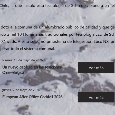
Chile, la que instaló esta tecnología de Schréder, pionera en te
e dotó a la comuna de un alumbrado público de calidad y que gen
ndo 2 mil 104 luminarias tradicionales por tecnología LED de Sc
107 watts. A esto se sumó un sistema de telegestión Luco NX, 
operar todo el sistema comunal.
viernes, 15 de mayo de 2026
Ver más
Un nuevo capítulo en las relaciones
Chile–Bélgica
jueves, 7 de mayo de 2026
Ver más
European After Office Cocktail 2026