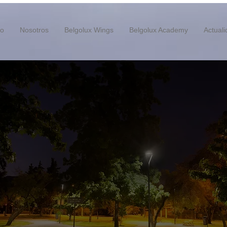
io
Nosotros
Belgolux Wings
Belgolux Academy
Actual