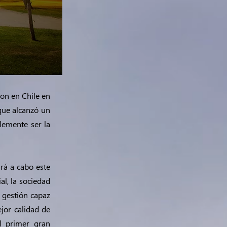
ron en Chile en
 que alcanzó un
lemente ser la
rá a cabo este
l, la sociedad
e gestión capaz
jor calidad de
el primer gran