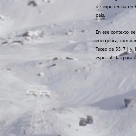
de experiencia en 
país.
En ese contexto, s
energética, cambia
Teceo de 55, 71 y 
especialistas para 