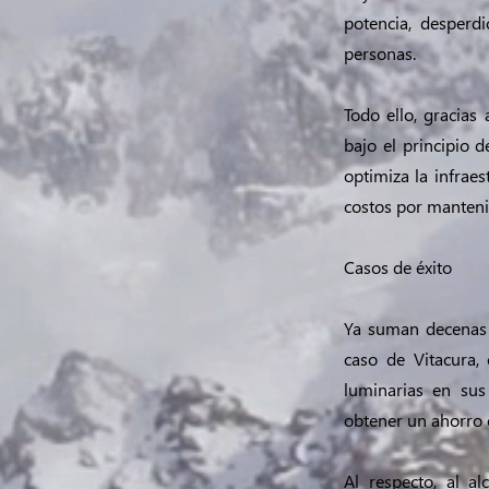
potencia, desperd
personas.
Todo ello, gracias
bajo el principio 
optimiza la infraes
costos por manten
Casos de éxito
Ya suman decenas 
caso de Vitacura
luminarias en sus
obtener un ahorro e
Al respecto, al a