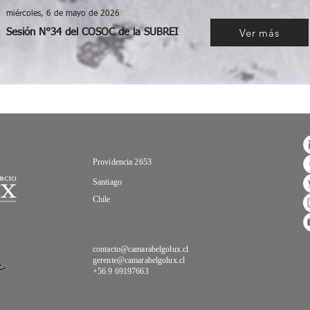
miércoles, 6 de mayo de 2026
Ver más
Sesión N°34 del COSOC de la SUBREI
Providencia 2653
Santiago
Chile
contacto@camarabelgolux.cl
gerente@camarabelgolux.cl
+56 9 69197663