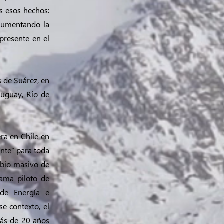
s esos hechos:
 aumentando la
presente en el
s de Suárez, en
ruguay, Río de
ra en Chile en
nte” para toda
mbio masivo de
ama piloto de
 de Energía e
e contexto, el
más de 20 años