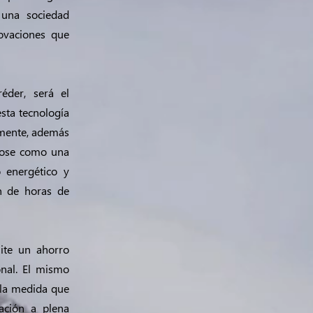
 una sociedad
novaciones que
éder, será el
sta tecnología
emente, además
ndose como una
o energético y
n de horas de
mite un ahorro
nal. El mismo
 la medida que
ación a plena