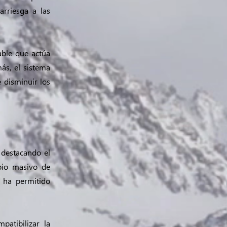
arriesga a las
able que actúa
más, el sistema
e disminuir los
 destacando el
bio masivo de
e ha permitido
patibilizar la