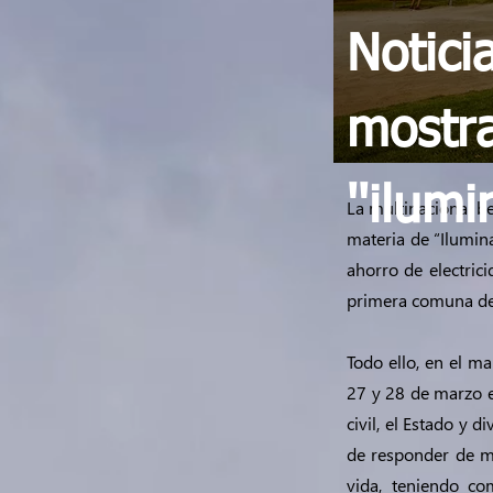
Notici
mostra
''ilumi
La multinacional b
materia de “Ilumina
ahorro de electric
primera comuna de 
Todo ello, en el m
27 y 28 de marzo e
civil, el Estado y 
de responder de ma
vida, teniendo co