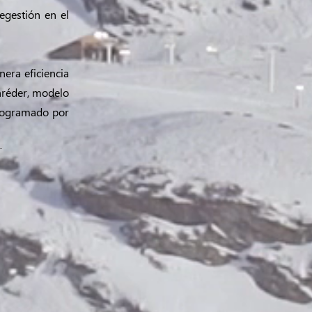
legestión en el
era eficiencia
hréder, modelo
programado por