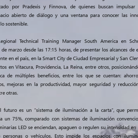
izado por Pradexis y Finnova, de quienes buscan impulsar
spacio abierto de diálogo y una ventana para conocer las in
lo sostenible.
Regional Technical Training Manager South America en Schr
 de marzo desde las 17:15 horas, de presentar los alcances de e
nte en el país, en la Smart City de Ciudad Empresarial y San Cl
tos en Vitacura, Providencia, La Reina, entre otros, posicioná
ca de múltiples beneficios, entre los que se cuentan: ahorr
os, mejoras en la productividad, mayor seguridad y reducció
re otras.
el futuro es un “sistema de iluminación a la carta”, que per
ta un 75%, comparado con sistemas de iluminación convencio
minarias LED se enciendan, apaguen o regulen su intensidad en
e personas o vehículos. Esto impide los espacios con ilumin