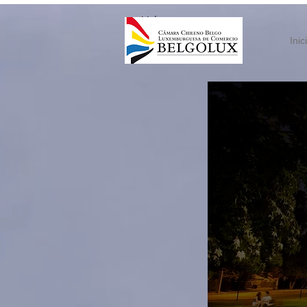
< Volver
Inic