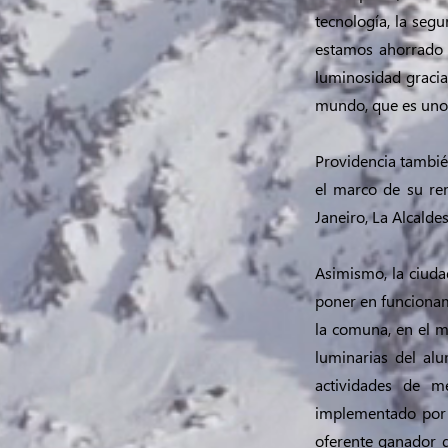
tecnología, la seg
estamos ahorrado 
luminosidad gracia
mundo, que es uno 
Providencia también
el marco de su rem
Janeiro, La Alcaldes
Asimismo, la ciuda
poner en funcionam
la comuna, en el m
luminarias del al
actividades de m
implementado por l
oferente ganador 