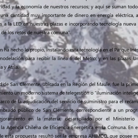
uridad y la economía de nuestros recursos; y aquí se suman todo
una cantidad muy importante de dinero en energía eléctrica,
s a la LED en nuestras plazas e incorporando tecnología nueva 
de los retos de nuestra comuna”.
 ha hecho lo propio, instalando esta tecnología en el Parque Iné
odelación para recibir la línea 6 del Metro; y en las plazas U
a y Atria.
d de San Clemente, ubicada en la Región del Maule, fue la prime
iento un moderno sistema de telegestión o “iluminación intelige
arco de la adjudicación del servicio de suministro para el reca
umbrado público de San Clemente, correspondiente a un progr
ejoramiento en la materia, desarrollado por el Ministerio
a Agencia Chilena de Eficiencia Energética en la Comuna. En es
de esta propuesta resultó ser la empresa AHIMCO, que posee 