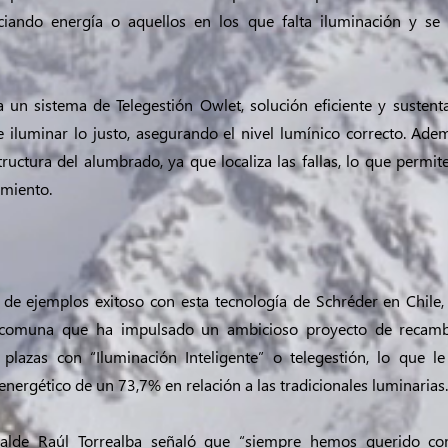
iciando energía o aquellos en los que falta iluminación y se 
 a un sistema de Telegestión Owlet, solución eficiente y sustent
de iluminar lo justo, asegurando el nivel lumínico correcto. Ade
tructura del alumbrado, ya que localiza las fallas, lo que permit
imiento.
de ejemplos exitoso con esta tecnología de Schréder en Chile,
, comuna que ha impulsado un ambicioso proyecto de recam
 plazas con “Iluminación Inteligente” o telegestión, lo que l
nergético de un 73,7% en relación a las tradicionales luminarias.
lcalde Raúl Torrealba señaló que “siempre hemos querido com