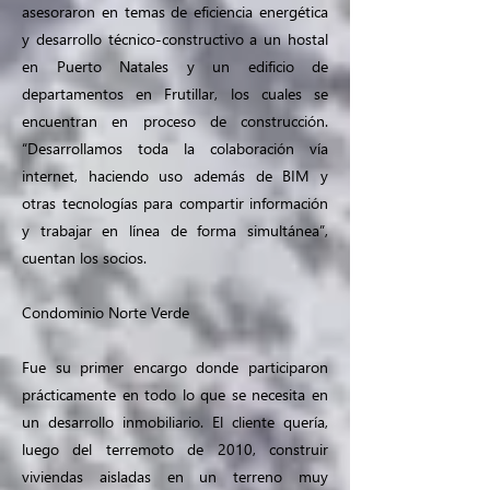
asesoraron en temas de eficiencia energética
y desarrollo técnico-constructivo a un hostal
en Puerto Natales y un edificio de
departamentos en Frutillar, los cuales se
encuentran en proceso de construcción.
“Desarrollamos toda la colaboración vía
internet, haciendo uso además de BIM y
otras tecnologías para compartir información
y trabajar en línea de forma simultánea”,
cuentan los socios.
Condominio Norte Verde
Fue su primer encargo donde participaron
prácticamente en todo lo que se necesita en
un desarrollo inmobiliario. El cliente quería,
luego del terremoto de 2010, construir
viviendas aisladas en un terreno muy