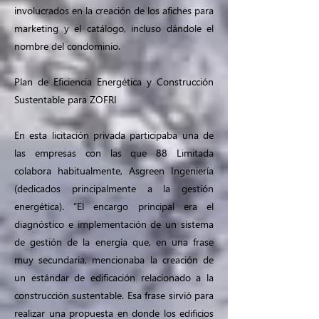
involucrados en la creación de los afiches para
marketing y el catálogo, incluso dándole el
nombre del condominio.
Plan de Eficiencia Energética y Construcción
Sustentable para ZOFRI
En esta licitación privada participaba una de
las empresas con las que 88 Limitada
colabora habitualmente, Asgreen Ingeniería
(dedicados principalmente a la gestión
energética). “El encargo principal era el
diagnóstico e implementación de un sistema
de gestión de la energía que, en una frase
muy secundaria, mencionaba la creación de
un estándar de edificación relacionado a la
construcción sustentable. Esa frase sirvió para
realizar una propuesta en donde los edificios