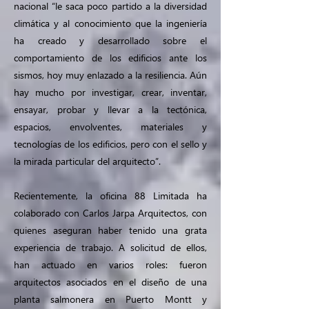
nacional “le saca poco partido a la diversidad
climática y al conocimiento que la ingeniería
ha creado y desarrollado sobre el
comportamiento de los edificios ante los
sismos, hoy muy enlazado a la resiliencia. Aún
hay mucho por investigar, crear, inventar,
ensayar, probar y llevar a la tectónica,
espacios, envolventes, materiales y
tecnologías de los edificios, pero con el sello y
la mirada particular del arquitecto”.
Recientemente, la oficina 88 Limitada ha
colaborado con Carlos Jarpa Arquitectos, con
quienes aseguran haber tenido una grata
experiencia de trabajo. A solicitud de ellos,
han actuado en varios roles: fueron
arquitectos asociados en el diseño de una
planta salmonera en Puerto Montt y