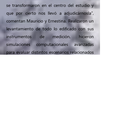
se transformaron en el centro del estudio y
que por cierto nos llevó a adjudicárnosla”,
comentan Mauricio y Ernestina. Realizaron un
levantamiento de todo lo edificado con sus
instrumentos de medición, hicieron
simulaciones computacionales avanzadas
para evaluar distintos escenarios relacionados
a normas y certificaciones nacionales y
extranjeras, propusieron un estándar de
edificación para edificios nuevos y existentes
considerando elementos de eficiencia
energética y calidad ambiental interior, y,
finalmente, desarrollaron un completo plan y
manual de mantenimiento de todo lo
edificado.
Masterplan integral para el Campus San
Miguel de la Universidad Católica del Maule