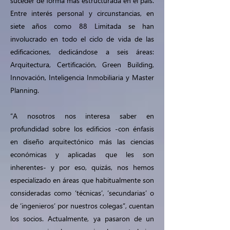
suceder de forma más estructurada en el país.
Entre interés personal y circunstancias, en
siete años como 88 Limitada se han
involucrado en todo el ciclo de vida de las
edificaciones, dedicándose a seis áreas:
Arquitectura, Certificación, Green Building,
Innovación, Inteligencia Inmobiliaria y Master
Planning.
“A nosotros nos interesa saber en
profundidad sobre los edificios -con énfasis
en diseño arquitectónico más las ciencias
económicas y aplicadas que les son
inherentes- y por eso, quizás, nos hemos
especializado en áreas que habitualmente son
consideradas como ‘técnicas’, ‘secundarias’ o
de ‘ingenieros’ por nuestros colegas”, cuentan
los socios. Actualmente, ya pasaron de un