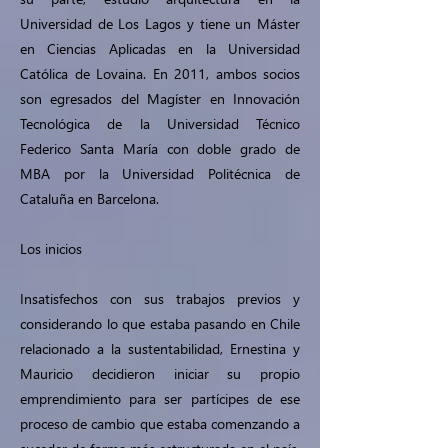
Universidad de Los Lagos y tiene un Máster
en Ciencias Aplicadas en la Universidad
Católica de Lovaina. En 2011, ambos socios
son egresados del Magíster en Innovación
Tecnológica de la Universidad Técnico
Federico Santa María con doble grado de
MBA por la Universidad Politécnica de
Cataluña en Barcelona.
Los inicios
Insatisfechos con sus trabajos previos y
considerando lo que estaba pasando en Chile
relacionado a la sustentabilidad, Ernestina y
Mauricio decidieron iniciar su propio
emprendimiento para ser partícipes de ese
proceso de cambio que estaba comenzando a