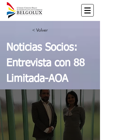
< Volver
Noticias Socios:
Entrevista con 88
Limitada-AOA