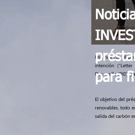
Notici
INVES
prést
En línea con el pl
intención (“Lette
Desarrollo (BID), p
para f
El objetivo del pr
renovables, todo e
salida del carbón e