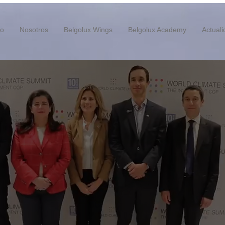
io
Nosotros
Belgolux Wings
Belgolux Academy
Actual