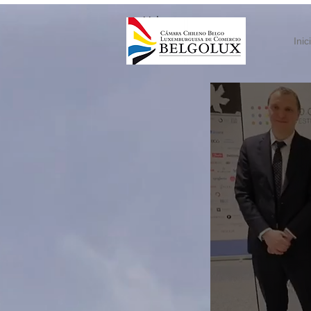
< Volver
Inic