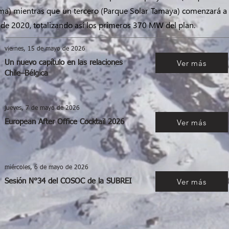
ma) mientras que un tercero (Parque Solar Tamaya) comenzará a 
 de 2020, totalizando así los primeros 370 MW del plan.
viernes, 15 de mayo de 2026
Ver más
Un nuevo capítulo en las relaciones
Chile–Bélgica
jueves, 7 de mayo de 2026
Ver más
European After Office Cocktail 2026
miércoles, 6 de mayo de 2026
Ver más
Sesión N°34 del COSOC de la SUBREI