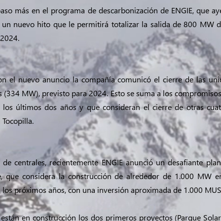
 paso más en el programa de descarbonización de ENGIE, que ay
un nuevo hito que le permitirá totalizar la salida de 800 MW 
 2024.
on el nuevo anuncio la compañía comunicó el cierre de las u
 (334 MW), previsto para 2024. Esto se suma a los compromisos
 los últimos dos años y que consideran el cierre de otras cua
Tocopilla.
e de centrales, recientemente ENGIE anunció un desafiante plan
e, que considera la construcción de alrededor de 1.000 MW e
en los próximos años, con una inversión aproximada de 1.000 MU
a están en construcción los dos primeros proyectos (Parque Solar