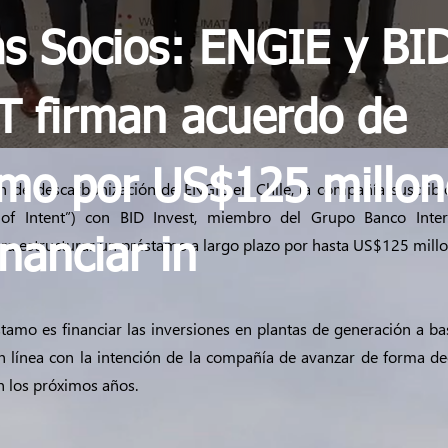
as Socios: ENGIE y BI
T firman acuerdo de
amo por US$125 millon
an de descarbonización de ENGIE en Chile, la compañía suscribi
r of Intent”) con BID Invest, miembro del Grupo Banco Inte
ara estructurar un préstamo a largo plazo por hasta US$125 millo
inanciar in
éstamo es financiar las inversiones en plantas de generación a b
n línea con la intención de la compañía de avanzar de forma dec
n los próximos años.