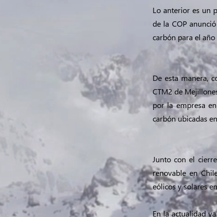
Lo anterior es un
de la COP anunció 
carbón para el año
De esta manera, c
CTM2 de Mejillones
por la empresa en
carbón ubicadas en 
Junto con el cierr
renovable en Chil
eólicos y solares 
En la actualidad y