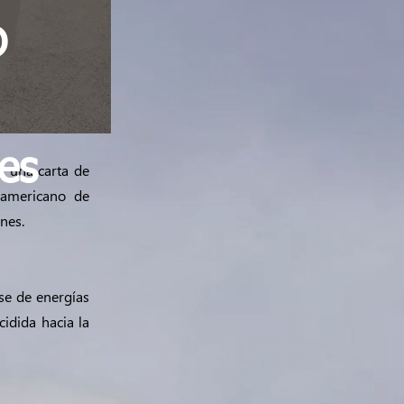
D
es
ó una carta de
ramericano de
nes.
ase de energías
idida hacia la