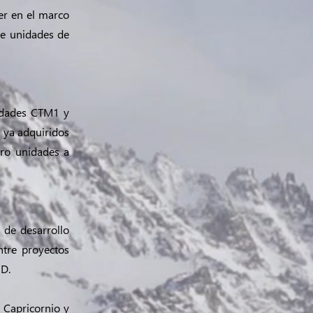
er en el marco
de unidades de
nidades CTM1 y
 ya adquiridos
tro unidades a
 de desarrollo
ntre proyectos
SD.
 Capricornio y