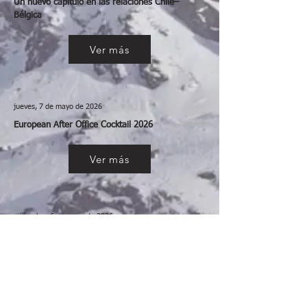
Un nuevo capítulo en las relaciones Chile–
Bélgica
Ver más
jueves, 7 de mayo de 2026
European After Office Cocktail 2026
Ver más
miércoles, 6 de mayo de 2026
Sesión N°34 del COSOC de la SUBREI
Ver más