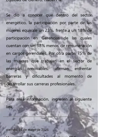
Se dio a conocer que dentro del sector
energético, la participación por parte de las
mujeres equivale un 23%, frente a un 18% de
participación en Gerencias de las cuales
cuentan con un 38% menos de remuneración
en cargos gerenciales. Por otra parte, 75% de
las mujeres que trabajan en el sector de
energías renovables, afirman enfrentar
barreras y dificultades al momento de
desarrollar sus carreras profesionales.
Para más información, ingresen al siguiente
link.
viernes, 15 de mayo de 2026