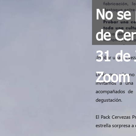
No se 
de Cer
31 de 
¡Probar una cerveza
Dado que aún no n
Zoom
invitamos a una 
acompañados de n
degustación.
El Pack Cervezas P
estrella sorpresa a