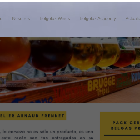
io
Nosotros
Belgolux Wings
Belgolux Academy
Actual