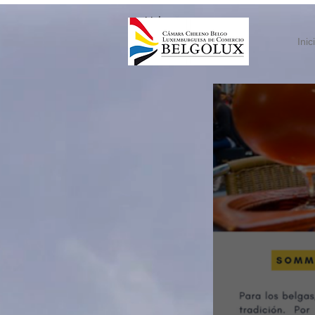
< Volver
Inic