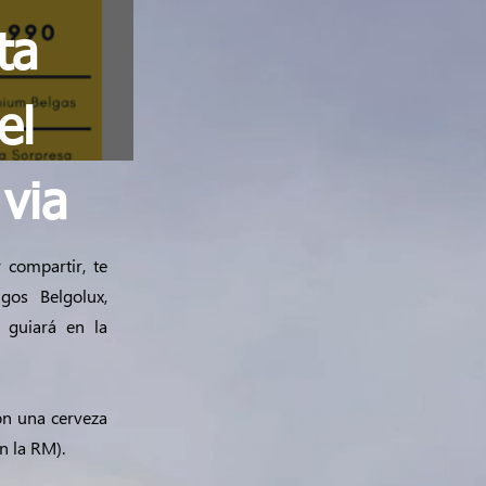
ta
el
 via
compartir, te
gos Belgolux,
 guiará en la
on una cerveza
n la RM).