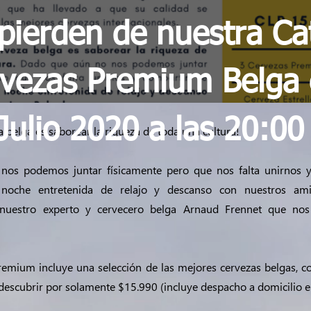
pierden de nuestra Ca
vezas Premium Belga 
Julio 2020 a las 20:00
 belga es saborear la riqueza de toda una cultura!
os podemos juntar físicamente pero que nos falta unirnos y 
noche entretenida de relajo y descanso con nuestros ami
uestro experto y cervecero belga Arnaud Frennet que nos
remium incluye una selección de las mejores cervezas belgas, c
 descubrir por solamente $15.990 (incluye despacho a domicilio e