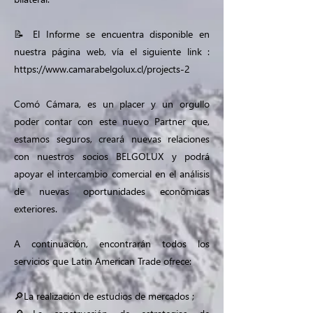
📝 El Informe se encuentra disponible en
nuestra página web, vía el siguiente link :
https://www.camarabelgolux.cl/projects-2
Comó Cámara, es un placer y un orgullo
poder contar con este nuevo Partner que,
estamos seguros, creará nuevas relaciones
con nuestros socios BELGOLUX y podrá
apoyar el intercambio comercial en el análisis
de nuevas oportunidades económicas
exteriores.
A continuación, encontrarán todos los
servicios que Latin American Trade ofrece:
🔎La realización de estudios de mercados ;