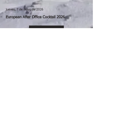
jueves, 7 de mayo de 2026
European After Office Cocktail 2026
Ver más
miércoles, 6 de mayo de 2026
Sesión N°34 del COSOC de la SUBREI
Ver más