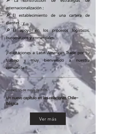
🔎La construcción de estrategias de
internacionalización ;
🔎El establecimiento de una cartera de
clientes ; y
🔎El apoyo en los procesos logísticos,
burocráticos y comerciales.
¡Felicitaciones a Latin American Trade por su
trabajo y muy bienvenido a nuestra
comunidad!
viernes, 15 de mayo de 2026
Un nuevo capítulo en las relaciones Chile–
Bélgica
Ver más