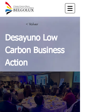
< Volver
Desayuno Low
Carbon Business
Action