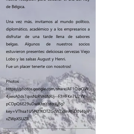
de Bélgica.
Una vez más, invitamos al mundo político,
diplomático, académico y a los empresarios a
disfrutar de una tarde llena de sabores
belgas. Algunos de nuestros socios
estuvieron presentes: deliciosas cervezas Viejo
Lobo y las salsas August y Henri.
Fue un placer tenerte con nosotros!
Photos :
https://photos.google.com/share/AF1QipOW
4jxesA0ds7qvsNzRVAtNRJj--F3HFKn7U2YV-
pCDpQ6E29uDwlKfmYotcrXjBg?
key=VThsa1U5N2JKOTZGcWZidmR6ZXN4bjV
xZWpXSUZR