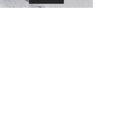
Providencia 2653
Santiago
Chile
contacto@camarabelgolux.cl
gerente@camarabelgolux.cl
+56 9 69197663