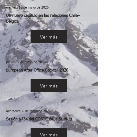
viernes, 15 de mayo de 2026
Un nuevo capítulo en las relaciones Chile–
Bélgica
Ver más
jueves, 7 de mayo de 2026
European After Office Cocktail 2026
Ver más
miércoles, 6 de mayo de 2026
Sesión N°34 del COSOC de la SUBREI
Ver más