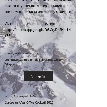
desarrollo y crecimiento en el futuro junto
con su visión de un futuro sólido y sostenible!
Vivir el evento :
https://photos.app.goo.gl/zFq3CxyDhSHm1N
YE6
viernes, 15 de mayo de 2026
Un nuevo capítulo en las relaciones Chile–
Bélgica
Ver más
jueves, 7 de mayo de 2026
European After Office Cocktail 2026