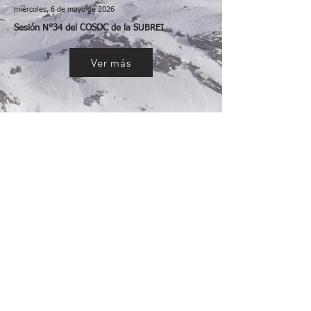
miércoles, 6 de mayo de 2026
Sesión N°34 del COSOC de la SUBREI
Ver más