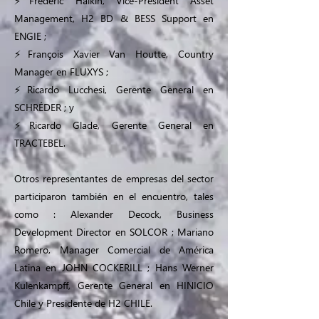
⚡Frederic Halkin, Vice-President Asset
Management, H2 BD & BESS Support en
ENGIE ;
⚡François Xavier Van Houtte, Country
Manager en FLUXYS ;
⚡Ricardo Lucchesi, Gerente General en
SCHRÉDER ; y
⚡Ricardo Glade, Gerente General en
TRACTEBEL.
Otros representantes de empresas del sector
participaron también en el encuentro, tales
como : Alexander Decock, Business
Development Director en SOLCOR ; Mariano
Romero, Manager Comercial de América
Latina en JOHN COCKERILL ; Hans Werner
Kulenkampff, Gerente General en HINICIO
Chile y Presidente de H2 CHILE.