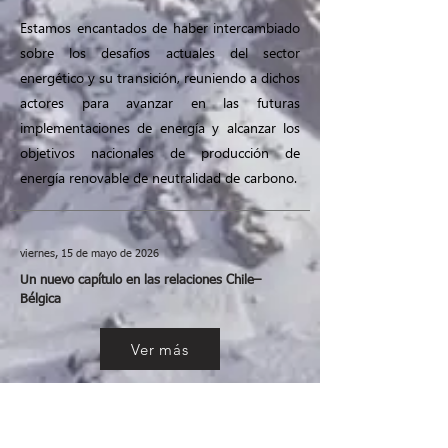
Estamos encantados de haber intercambiado
sobre los desafíos actuales del sector
energético y su transición, reuniendo a dichos
actores para avanzar en las futuras
implementaciones de energía y alcanzar los
objetivos nacionales de producción de
energía renovable de neutralidad de carbono.
viernes, 15 de mayo de 2026
Un nuevo capítulo en las relaciones Chile–
Bélgica
Ver más
jueves, 7 de mayo de 2026