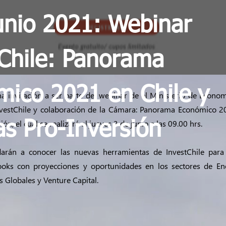
unio 2021: Webinar
Chile: Panorama
ico 2021 en Chile y
 invitación a ser parte del webinar de el Ministerio de Econo
nvestChile y colaboración de la Cámara: Panorama Económico 2
n, el cual se realizará el jueves 3 de junio a las 09.00 hrs.
s Pro-Inversión
darán a conocer las nuevas herramientas de InvestChile para 
books con proyecciones y oportunidades en los sectores de Ene
s Globales y Venture Capital.