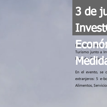
3 de j
Invest
Económ
Les extendemos una
Turismo junto a I
Medidas Pro-Inversió
Medida
En el evento, se 
extranjeros: 5 e-
Alimentos, Servicio