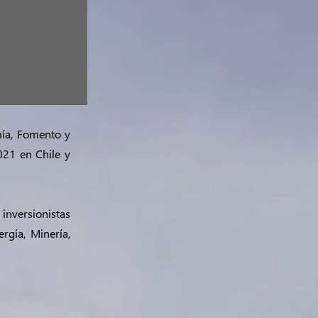
mía, Fomento y
021 en Chile y
inversionistas
rgía, Minería,