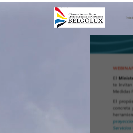
< Volver
Inic