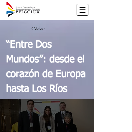
< Volver
“Entre Dos
Mundos”: desde el
corazón de Europa
hasta Los Ríos