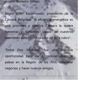
Angelo Romano Virago.
Según Alain Kaczorowski, presidente de la
Cámara Belgolux, “la eficiencia energética es
una prioridad y nuestra Cámara la quiere
fomentar y fortalecer. Varios de nuestros
miembros están involucrados en este rubro”.
“Entre Dos Mundos” fue una increíble
oportunidad para dar a conocer nuestros
países en la Región de los Ríos, concretar
negocios y hacer nuevos amigos.
viernes, 15 de mayo de 2026
Un nuevo capítulo en las relaciones Chile–
Bélgica