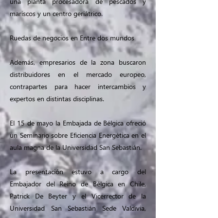
una planta procesadora de pescados y
mariscos y un centro geriátrico.
Ruedas de negocios en Entre dos mundos
Además, empresarios de la zona buscaron
distribuidores en el mercado europeo,
contrapartes para hacer intercambios y
expertos en distintas disciplinas.
El 15 de mayo la Embajada de Bélgica ofreció
un Seminario sobre Eficiencia Energética en el
aula magna de la Universidad San Sebastián.
La presentación estuvo a cargo del
Embajador del Reino de Bélgica en Chile,
Patrick De Beyter y el Vicerrector de la
Universidad San Sebastián Sede Valdivia,