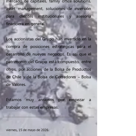
mercado de capitales, family office solutions,
asset management, soluciones de inversión
para clientes institucionales y asesoría
financiera en general.
Los accionistas del Grupo han invertido en la
compra de posiciones estratégicas para el
desarrollo de nuevos negocios. Es así que el
patrimonio del Grupo está compuesto, entre
otros, por acciones de la Bolsa de Productos
de Chile y de la Bolsa de Corredores – Bolsa
de Valores.
Estamos muy ansiosos por empezar a
trabajar con estas empresas.
viernes, 15 de mayo de 2026