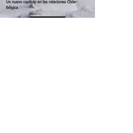
Un nuevo capítulo en las relaciones Chile–
Bélgica
Ver más
jueves, 7 de mayo de 2026
European After Office Cocktail 2026
Ver más
miércoles, 6 de mayo de 2026
Sesión N°34 del COSOC de la SUBREI
Ver más