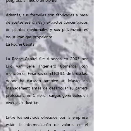
peligroso al medio ambiente.
Además, sus fórmulas son fabricadas a base
de aceites esenciales y extractos concentrados
de plantas medicinales y sus pulverizadores
no utilizan gas propelente.
La Roche Capital
La Roche Capital fue fundada en 2003 por
Eric Van Belle, Ingeniero Comercial con
mención en Finanzas en el ICHEC de Bruselas,
donde ha cursado también un Master en
Management antes de desarrollar su carrera
profesional en Chile en cargos gerenciales en
diversas industrias.
Entre los servicios ofrecidos por la empresa
están la intermediación de valores en el