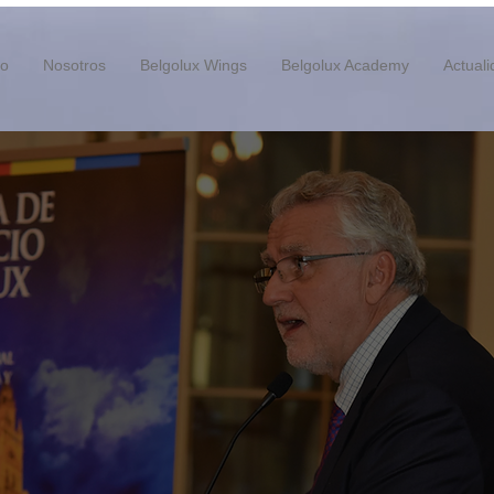
io
Nosotros
Belgolux Wings
Belgolux Academy
Actual