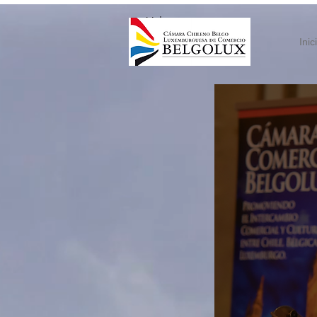
< Volver
Inic