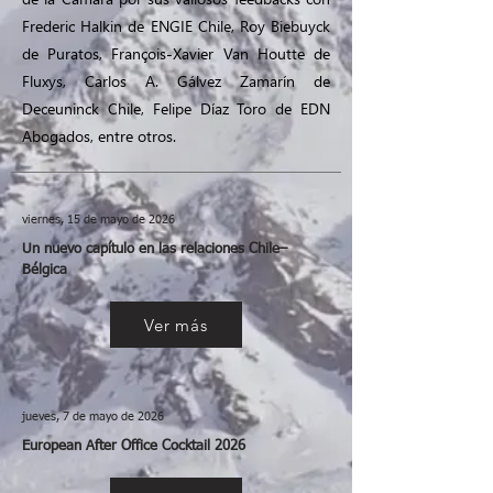
Frederic Halkin de ENGIE Chile, Roy Biebuyck
de Puratos, François-Xavier Van Houtte de
Fluxys, Carlos A. Gálvez Zamarín de
Deceuninck Chile, Felipe Díaz Toro de EDN
Abogados, entre otros.
viernes, 15 de mayo de 2026
Un nuevo capítulo en las relaciones Chile–
Bélgica
Ver más
jueves, 7 de mayo de 2026
European After Office Cocktail 2026