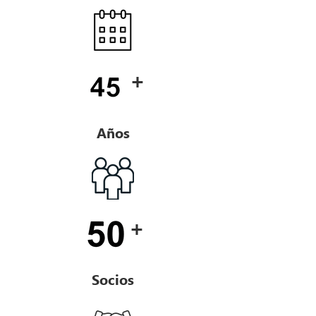
+
Años
+
Socios